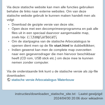
Via deze statische website kan men alle functies gebruiken
behalve de links naar externe websites. Om van deze
statische website gebruik te kunnen maken handelt men als
volgt:
Download de gezipte versie van deze site;
Open deze met een decomprimeerprogramma en pak alle
files uit in een speciaal daarvoor aangemaakte map,
zoals bijv.
c:\temp\arbocat\
Om de startpagina van de statische Arbocatalogus te
openen dient men op de file
start.html
te dubbelklikken;
Indien gewenst kan men de complete map overzetten
naar een gegevensdrager die men hiervoor beschikbaar
heeft (CD rom, USB stick etc.) om deze mee te kunnen
nemen zonder computer.
Via de onderstaande link kunt u de statische versie als zip-file
downloaden:
statische versie Arbocatalogus Waterbouw
instructies/downloaden_statische_site.txt
· Laatst gewijzigd:
2024/04/30 20:06 door
wikiadmin